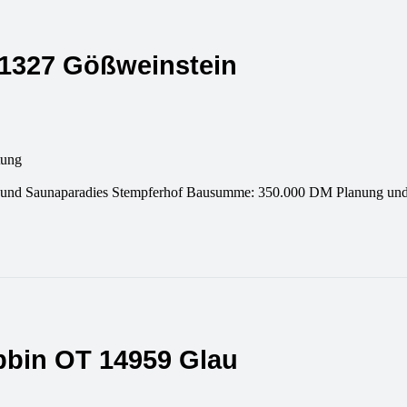
91327 Gößweinstein
tung
in und Saunaparadies Stempferhof Bausumme: 350.000 DM Planung und
ebbin OT 14959 Glau