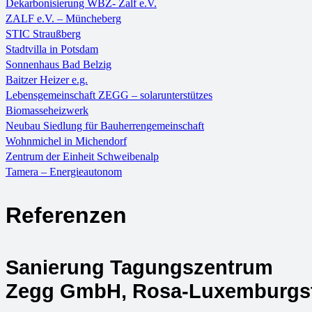
Dekarbonisierung WBZ- Zalf e.V.
ZALF e.V. – Müncheberg
STIC Straußberg
Stadtvilla in Potsdam
Sonnenhaus Bad Belzig
Baitzer Heizer e.g.
Lebensgemeinschaft ZEGG – solarunterstützes
Biomasseheizwerk
Neubau Siedlung für Bauherrengemeinschaft
Wohnmichel in Michendorf
Zentrum der Einheit Schweibenalp
Tamera – Energieautonom
Referenzen
Sanierung Tagungszentrum
Zegg GmbH, Rosa-Luxemburgstr.