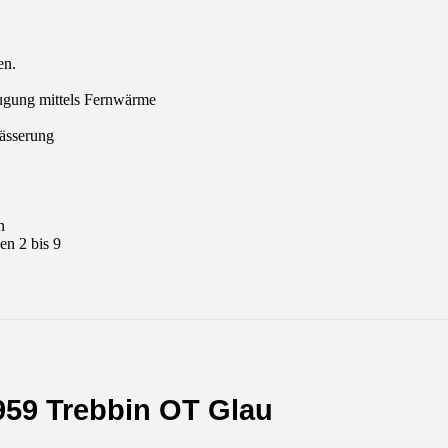
en.
ugung mittels Fernwärme
ässerung
n
n 2 bis 9
4959 Trebbin OT Glau